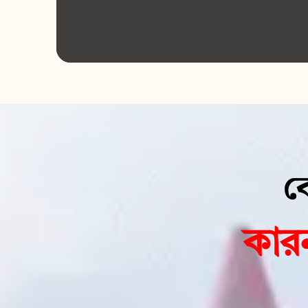
ক
কার