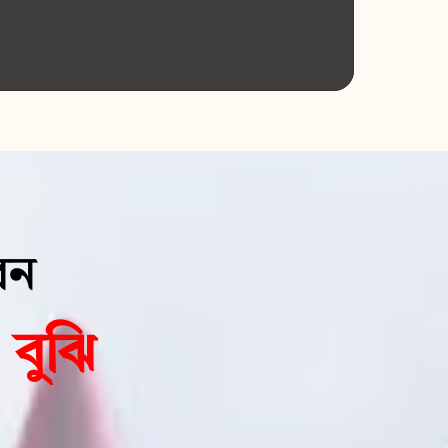
েন
বুঝি