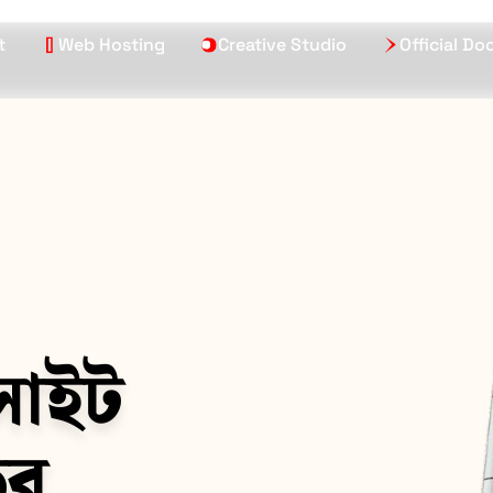
t
Web Hosting
Creative Studio
Official D
সাইট
ির