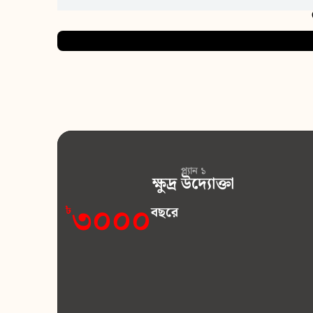
প্ল্যান ১
ক্ষুদ্র উদ্যোক্তা
৩০০০
বছরে
৳