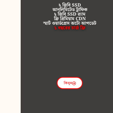
২ জিবি SSD
আনলিমিটেড ট্রাফিক
২ জিবি SSD র‍্যাম
ফ্রি প্রিমিয়াম CDN
স্মার্ট ওয়ার্ডপ্রেস অটো আপডেট
১ বছরের চার্জ ফ্রি
কিনুন