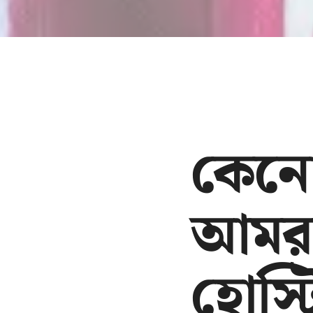
কেন
আমর
হোস্ট