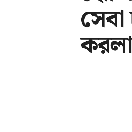
সেবা 
করলা