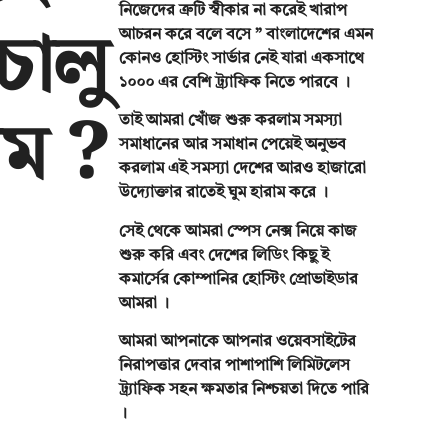
চালু
নিজেদের ত্রুটি স্বীকার না করেই খারাপ
আচরন করে বলে বসে ” বাংলাদেশের এমন
কোনও হোস্টিং সার্ভার নেই যারা একসাথে
১০০০ এর বেশি ট্র্যাফিক নিতে পারবে ।
ম ?
তাই আমরা খোঁজ শুরু করলাম সমস্যা
সমাধানের আর সমাধান পেয়েই অনুভব
করলাম এই সমস্যা দেশের আরও হাজারো
উদ্যোক্তার রাতেই ঘুম হারাম করে ।
সেই থেকে আমরা স্পেস নেক্স নিয়ে কাজ
শুরু করি এবং দেশের লিডিং কিছু ই
কমার্সের কোম্পানির হোস্টিং প্রোভাইডার
আমরা ।
আমরা আপনাকে আপনার ওয়েবসাইটের
নিরাপত্তার দেবার পাশাপাশি লিমিটলেস
ট্র্যাফিক সহন ক্ষমতার নিশ্চয়তা দিতে পারি
।