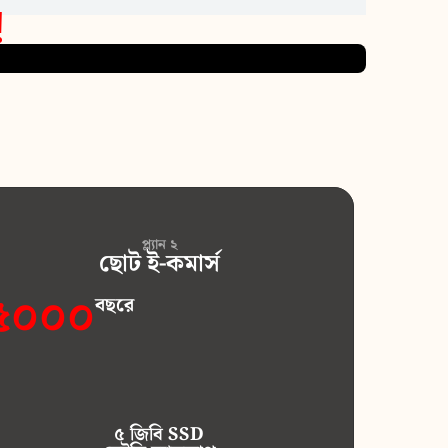
!
প্ল্যান ২
ছোট ই-কমার্স
৫০০০
বছরে
৫ জিবি SSD